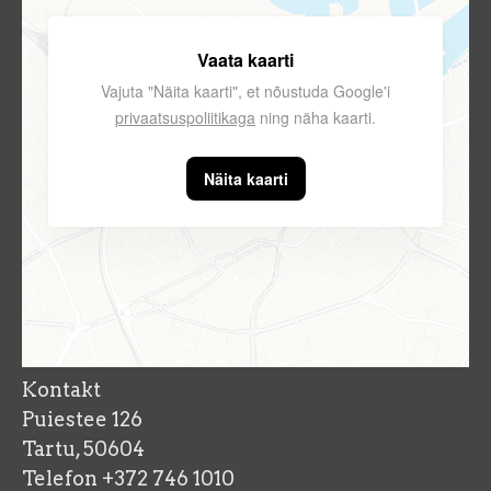
Vaata kaarti
Vajuta "Näita kaarti", et nõustuda Google'i
privaatsuspoliitikaga
ning näha kaarti.
Näita kaarti
Kontakt
Puiestee 126
Tartu, 50604
Telefon +372 746 1010