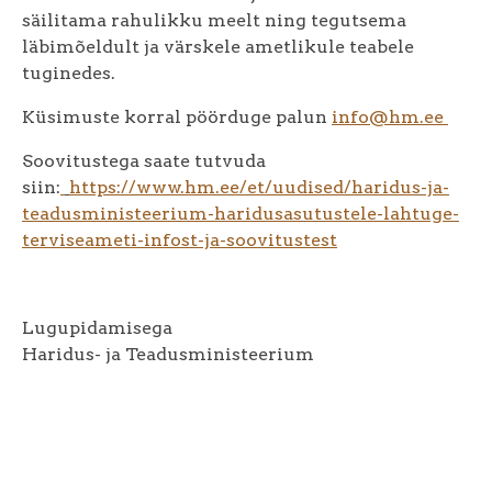
säilitama rahulikku meelt ning tegutsema
läbimõeldult ja värskele ametlikule teabele
tuginedes.
Küsimuste korral pöörduge palun
info@hm.ee
Soovitustega saate tutvuda
siin:
https://www.hm.ee/et/uudised/haridus-ja-
teadusministeerium-haridusasutustele-lahtuge-
terviseameti-infost-ja-soovitustest
Lugupidamisega
Haridus- ja Teadusministeerium