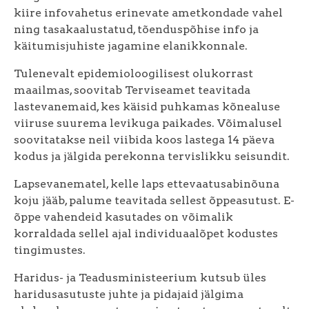
kiire infovahetus erinevate ametkondade vahel
ning tasakaalustatud, tõenduspõhise info ja
käitumisjuhiste jagamine elanikkonnale.
Tulenevalt epidemioloogilisest olukorrast
maailmas, soovitab Terviseamet teavitada
lastevanemaid, kes käisid puhkamas kõnealuse
viiruse suurema levikuga paikades. Võimalusel
soovitatakse neil viibida koos lastega 14 päeva
kodus ja jälgida perekonna tervislikku seisundit.
Lapsevanematel, kelle laps ettevaatusabinõuna
koju jääb, palume teavitada sellest õppeasutust. E-
õppe vahendeid kasutades on võimalik
korraldada sellel ajal individuaalõpet kodustes
tingimustes.
Haridus- ja Teadusministeerium kutsub üles
haridusasutuste juhte ja pidajaid jälgima