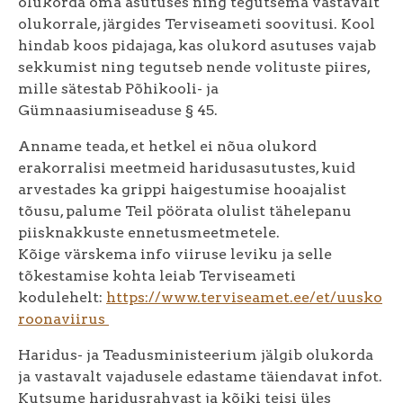
olukorda oma asutuses ning tegutsema vastavalt
olukorrale, järgides Terviseameti soovitusi. Kool
hindab koos pidajaga, kas olukord asutuses vajab
sekkumist ning tegutseb nende volituste piires,
mille sätestab Põhikooli- ja
Gümnaasiumiseaduse § 45.
Anname teada, et hetkel ei nõua olukord
erakorralisi meetmeid haridusasutustes, kuid
arvestades ka grippi haigestumise hooajalist
tõusu, palume Teil pöörata olulist tähelepanu
piisknakkuste ennetusmeetmetele.
Kõige värskema info viiruse leviku ja selle
tõkestamise kohta leiab Terviseameti
kodulehelt:
https://www.terviseamet.ee/et/uusko
roonaviirus
Haridus- ja Teadusministeerium jälgib olukorda
ja vastavalt vajadusele edastame täiendavat infot.
Kutsume haridusrahvast ja kõiki teisi üles