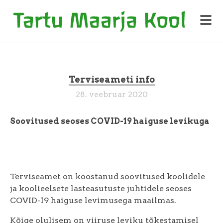
Terviseameti info
28. veebruar 2020
Soovitused seoses COVID-19 haiguse levikuga
Terviseamet on koostanud soovitused koolidele
ja koolieelsete lasteasutuste juhtidele seoses
COVID-19 haiguse levimusega maailmas.
Kõige olulisem on viiruse leviku tõkestamisel