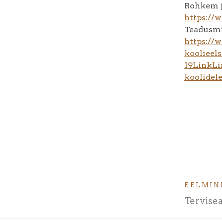
Rohkem ja
https://
Teadusmi
https://
koolieels
19
Link
Li
koolidele
EELMIN
Tervisea