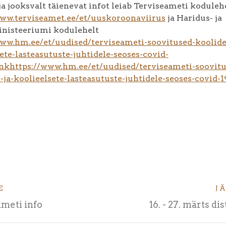
 jooksvalt täienevat infot leiab Terviseameti koduleh
www.terviseamet.ee/et/uuskoroonaviirus
ja Haridus- ja
nisteeriumi kodulehelt
www.hm.ee/et/uudised/terviseameti-soovitused-koolidel
ete-lasteasutuste-juhtidele-seoses-covid-
nk
https://www.hm.ee/et/uudised/terviseameti-soovitu
-ja-koolieelsete-lasteasutuste-juhtidele-seoses-covid-1
E
J
meti info
16. - 27. märts di