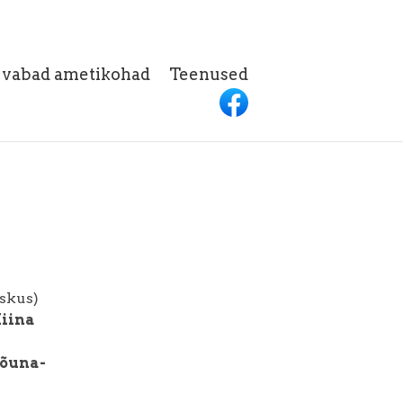
h vabad ametikohad
Teenused
eskus)
iina
-
Lõuna-