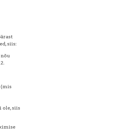
pärast
, siis:
e nõu
2.
 (mis
ole, siis
kkimise