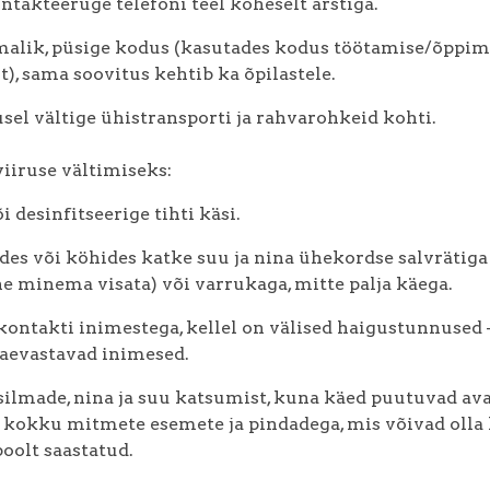
ntakteeruge telefoni teel koheselt arstiga.
imalik, püsige kodus (kasutades kodus töötamise/õppim
), sama soovitus kehtib ka õpilastele.
sel vältige ühistransporti ja rahvarohkeid kohti.
iiruse vältimiseks:
i desinfitseerige tihti käsi.
des või köhides katke suu ja nina ühekordse salvrätiga
e minema visata) või varrukaga, mitte palja käega.
 kontakti inimestega, kellel on välised haigustunnused 
 aevastavad inimesed.
 silmade, nina ja suu katsumist, kuna käed puutuvad av
kokku mitmete esemete ja pindadega, mis võivad olla h
poolt saastatud.