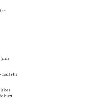
ise
 (mis
– näiteks
alikes
iljuti