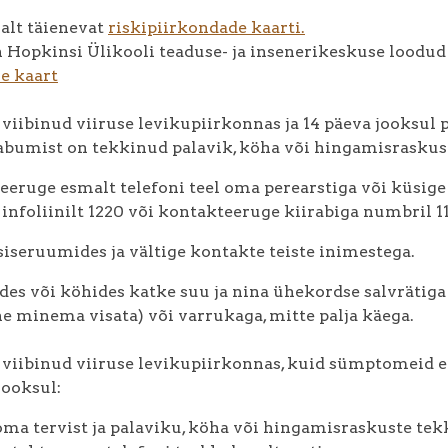
alt täienevat
riskipiirkondade kaarti.
 Hopkinsi Ülikooli teaduse- ja insenerikeskuse loodud
e kaart
 viibinud viiruse levikupiirkonnas ja 14 päeva jooksul 
aabumist on tekkinud palavik, köha või hingamisraskused
eeruge esmalt telefoni teel oma perearstiga või küsig
 infoliinilt 1220 või kontakteeruge kiirabiga numbril 11
 siseruumides ja vältige kontakte teiste inimestega.
des või köhides katke suu ja nina ühekordse salvrätiga
e minema visata) või varrukaga, mitte palja käega.
 viibinud viiruse levikupiirkonnas, kuid sümptomeid ei 
jooksul:
 oma tervist ja palaviku, köha või hingamisraskuste te