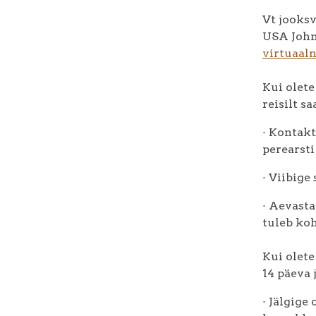
Vt jooksv
USA John
virtuaaln
Kui olete
reisilt s
· Kontakt
perearsti
· Viibige
· Aevasta
tuleb koh
Kui olete
14 päeva 
· Jälgige