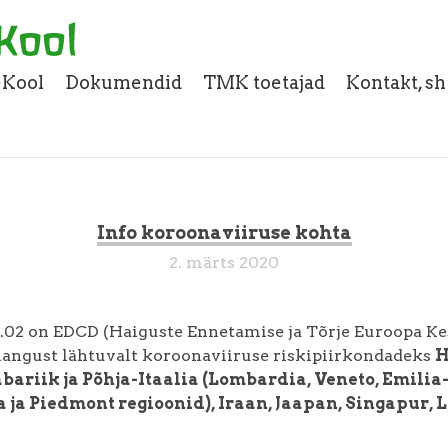
eKool
Dokumendid
TMK toetajad
Kontakt, s
Info koroonaviiruse kohta
2. märts 2020
6.02 on EDCD (Haiguste Ennetamise ja Tõrje Euroopa K
nangust lähtuvalt koroonaviiruse riskipiirkondadeks
H
ariik ja Põhja-Itaalia (Lombardia, Veneto, Emilia
ja Piedmont regioonid), Iraan, Jaapan, Singapur, 