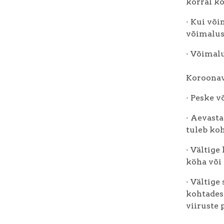
korral ko
· Kui võ
võimalust
· Võimalu
Koroonav
· Peske võ
· Aevasta
tuleb koh
· Vältige
köha või
· Vältige
kohtades 
viiruste 