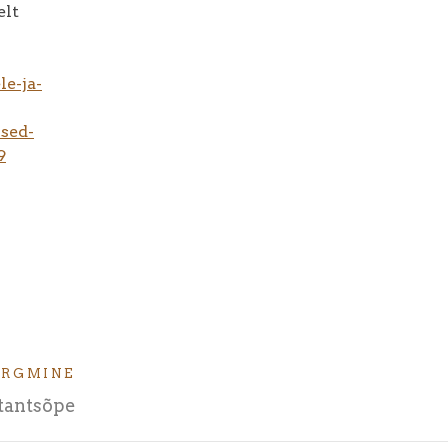
elt
e-ja-
sed-
9
ÄRGMINE
stantsõpe