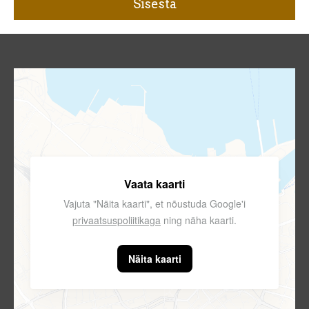
Vaata kaarti
Vajuta "Näita kaarti", et nõustuda Google'i
privaatsuspoliitikaga
ning näha kaarti.
Näita kaarti