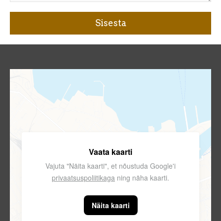
Vaata kaarti
Vajuta "Näita kaarti", et nõustuda Google'i
privaatsuspoliitikaga
ning näha kaarti.
Näita kaarti