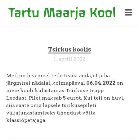
Tsirkus koolis
1. aprill 2022
Meil on hea meel teile teada anda, et juba
järgmisel nädalal, kolmapäeval
06.04.2022
on
meie kooli külastamas Tsirkuse trupp
Leedust. Pilet maksab 5 eurot. Kui teil on huvi,
siis saate oma lapsele tsirkusepileti
väljalunastamiseks ühendust võtta
klassiõpetajaga.