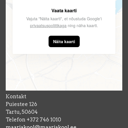
Vaata kaarti
Vajuta "Näita kaarti", et nõustuda Google'i
privaatsuspoliitikaga
ning näha kaarti.
Näita kaarti
Kontakt
Puiestee 126
Tartu, 50604
Telefon +372 746 1010
maarjakool@maarjakool.ee