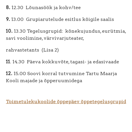
8.
12.30 Lõunasöök ja kohv/tee
9.
13.00 Grupiarutelude esitlus kõigile saalis
10.
13.30 Tegelusgrupid: kõnekujundus, eurütmia,
savi voolimine, värvivarjuteater,
rahvastetants (Lisa 2)
11
. 14.30 Päeva kokkuvõte, tagasi- ja edasivaade
12.
15.00 Soovi korral tutvumine Tartu Maarja
Kooli majade ja õpperuumidega
Toimetulekukoolide õppepäev õppetegelusgrupid