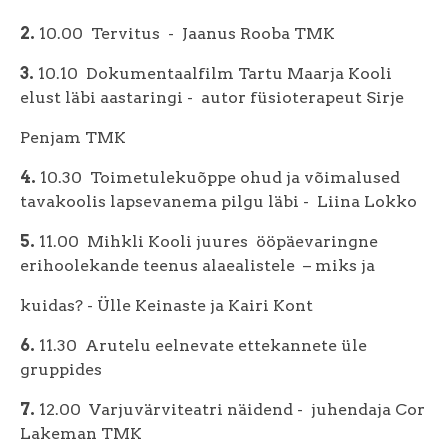
2.
10.00 Tervitus - Jaanus Rooba TMK
3.
10.10 Dokumentaalfilm Tartu Maarja Kooli
elust läbi aastaringi - autor füsioterapeut Sirje
Penjam TMK
4.
10.30 Toimetulekuõppe ohud ja võimalused
tavakoolis lapsevanema pilgu läbi - Liina Lokko
5.
11.00 Mihkli Kooli juures ööpäevaringne
erihoolekande teenus alaealistele – miks ja
kuidas? - Ülle Keinaste ja Kairi Kont
6.
11.30 Arutelu eelnevate ettekannete üle
gruppides
7.
12.00 Varjuvärviteatri näidend - juhendaja Cor
Lakeman TMK