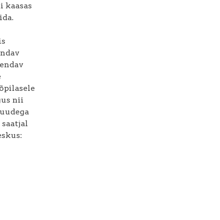
ti kaasas
ida.
is
endav
õendav
e
õpilasele
us nii
 Puudega
 saatjal
eskus: