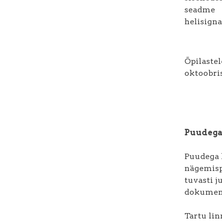
seadme 
helisigna
Õpilaste
oktoobris
Puudega
Puudega k
nägemisp
tuvasti j
dokument
Tartu lin