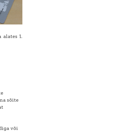
alates 1.
ke
ma sõite
at
diga või