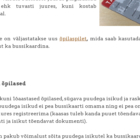
ehk tuvasti juures, kuni kostab
al.
le on väljastatakse uus
õpilaspilet
,
mida saab kasutada 
t ka bussikaardina.
 õpilased
uni 16aastased õpilased, sügava puudega isikud ja ras
uudega isikud ei pea bussikaarti omama ning ei pea o
uures registreerima (kaasas tuleb kanda puuet tõendav
i ja isikut tõendavat dokumenti).
n pakub võimalust sõita puudega isikutel ka bussikaar