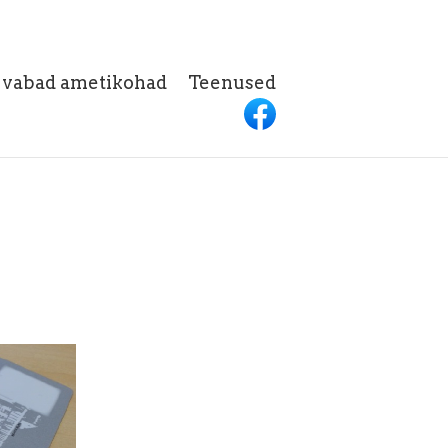
h vabad ametikohad
Teenused