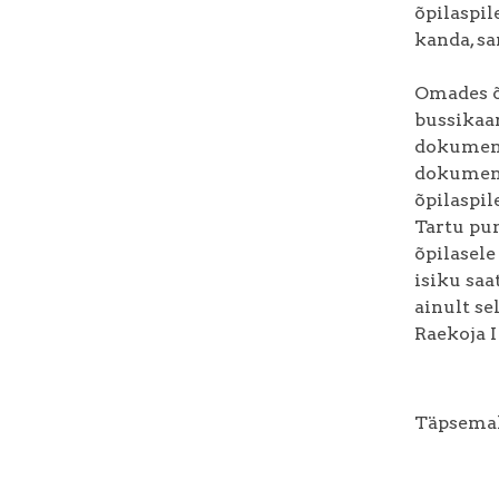
õpilaspil
kanda, sa
Omades õ
bussikaar
dokument
dokument.
õpilaspil
Tartu pun
õpilasele
isiku saat
ainult se
Raekoja I 
Täpsemal