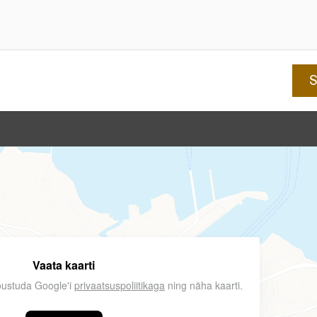
Vaata kaarti
nõustuda Google'i
privaatsuspoliitikaga
ning näha kaarti.