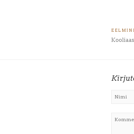
EELMIN
Kooliaas
Kirju