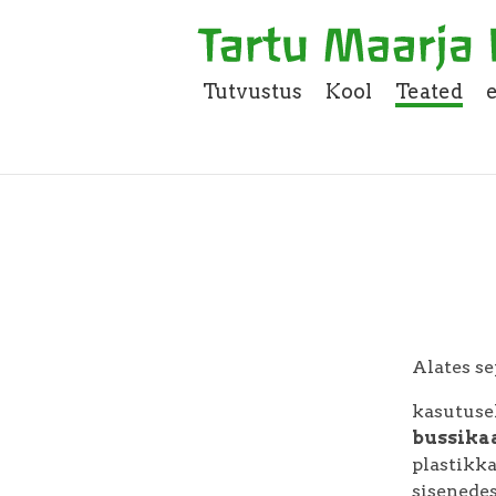
Tutvustus
Kool
Teated
Alates se
kasut
bussika
plastikk
sisenedes