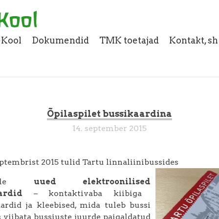
eKool
Dokumendid
TMK toetajad
Kontakt, s
Õpilaspilet bussikaardina
14. september 2015
ptembrist 2015 tulid Tartu linnaliinibussides
usele
uued elektroonilised
ardid
– kontaktivaba kiibiga
aardid ja kleebised, mida tuleb bussi
 viibata bussiuste juurde paigaldatud