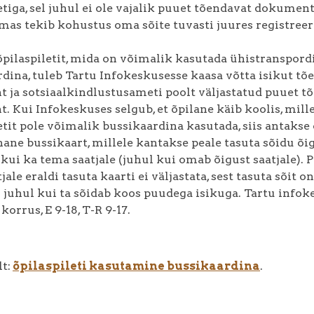
etiga, sel juhul ei ole vajalik puuet tõendavat dokumen
mas tekib kohustus oma sõite tuvasti juures registreer
pilaspiletit, mida on võimalik kasutada ühistranspord
dina, tuleb Tartu Infokeskusesse kaasa võtta isikut tõ
 ja sotsiaalkindlustusameti poolt väljastatud puuet t
 Kui Infokeskuses selgub, et õpilane käib koolis, mill
etit pole võimalik bussikaardina kasutada, siis antakse 
ane bussikaart, millele kantakse peale tasuta sõidu õig
 kui ka tema saatjale (juhul kui omab õigust saatjale).
jale eraldi tasuta kaarti ei väljastata, sest tasuta sõit on
l juhul kui ta sõidab koos puudega isikuga. Tartu infok
korrus, E 9-18, T-R 9-17.
t:
õpilaspileti kasutamine bussikaardina
.