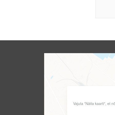
Vajuta "Näita kaarti", et 