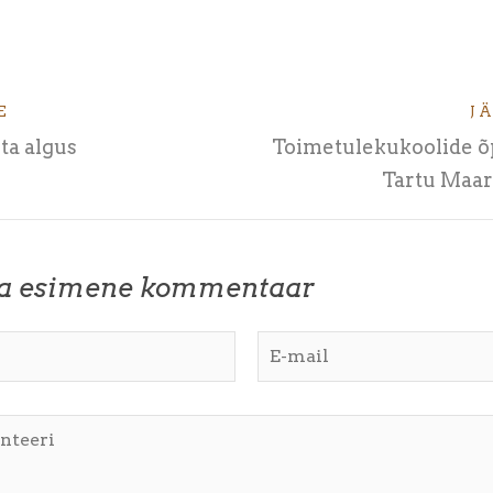
E
J
ta algus
Toimetulekukoolide 
Tartu Maar
ta esimene kommentaar