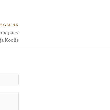
ÄRGMINE
õppepäev
ja Koolis