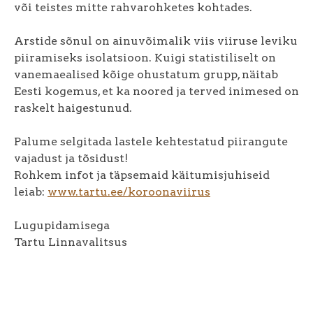
või teistes mitte rahvarohketes kohtades.
Arstide sõnul on ainuvõimalik viis viiruse leviku
piiramiseks isolatsioon. Kuigi statistiliselt on
vanemaealised kõige ohustatum grupp, näitab
Eesti kogemus, et ka noored ja terved inimesed on
raskelt haigestunud.
Palume selgitada lastele kehtestatud piirangute
vajadust ja tõsidust!
Rohkem infot ja täpsemaid käitumisjuhiseid
leiab:
www.tartu.ee/koroonaviirus
Lugupidamisega
Tartu Linnavalitsus