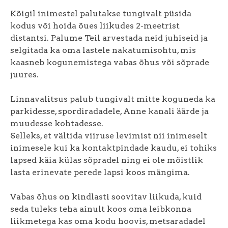
Kõigil inimestel palutakse tungivalt püsida
kodus või hoida õues liikudes 2-meetrist
distantsi. Palume Teil arvestada neid juhiseid ja
selgitada ka oma lastele nakatumisohtu, mis
kaasneb kogunemistega vabas õhus või sõprade
juures.
Linnavalitsus palub tungivalt mitte koguneda ka
parkidesse, spordiradadele, Anne kanali äärde ja
muudesse kohtadesse.
Selleks, et vältida viiruse levimist nii inimeselt
inimesele kui ka kontaktpindade kaudu, ei tohiks
lapsed käia külas sõpradel ning ei ole mõistlik
lasta erinevate perede lapsi koos mängima.
Vabas õhus on kindlasti soovitav liikuda, kuid
seda tuleks teha ainult koos oma leibkonna
liikmetega kas oma kodu hoovis, metsaradadel