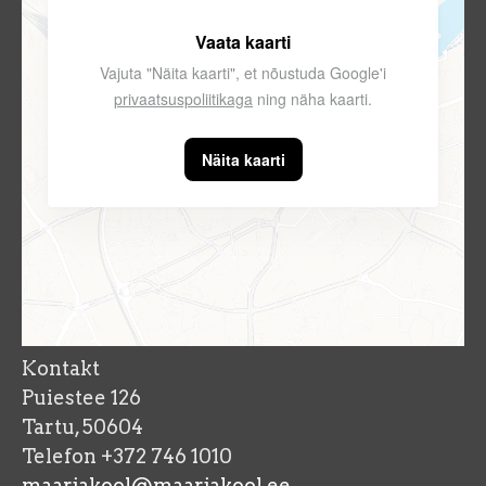
Vaata kaarti
Vajuta "Näita kaarti", et nõustuda Google'i
privaatsuspoliitikaga
ning näha kaarti.
Näita kaarti
Kontakt
Puiestee 126
Tartu, 50604
Telefon +372 746 1010
maarjakool@maarjakool.ee