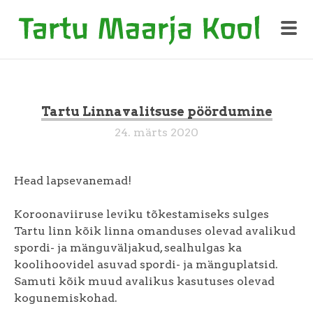
Tartu Linnavalitsuse pöördumine
24. märts 2020
Head lapsevanemad!
Koroonaviiruse leviku tõkestamiseks sulges
Tartu linn kõik linna omanduses olevad avalikud
spordi- ja mänguväljakud, sealhulgas ka
koolihoovidel asuvad spordi- ja mänguplatsid.
Samuti kõik muud avalikus kasutuses olevad
kogunemiskohad.