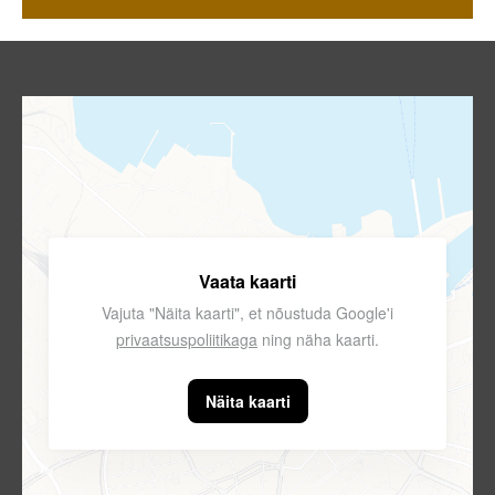
Vaata kaarti
Vajuta "Näita kaarti", et nõustuda Google'i
privaatsuspoliitikaga
ning näha kaarti.
Näita kaarti