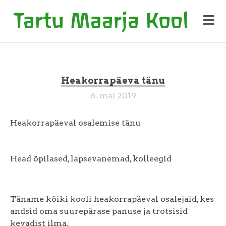
Heakorrapäeva tänu
6. mai 2019
Heakorrapäeval osalemise tänu
Head õpilased, lapsevanemad, kolleegid
Täname kõiki kooli heakorrapäeval osalejaid, kes
andsid oma suurepärase panuse ja trotsisid
kevadist ilma.