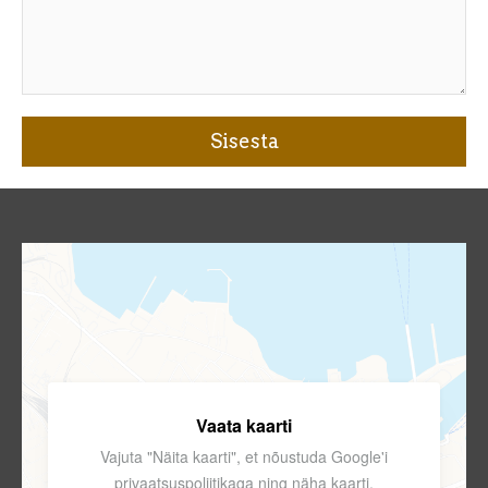
Vaata kaarti
Vajuta "Näita kaarti", et nõustuda Google'i
privaatsuspoliitikaga
ning näha kaarti.