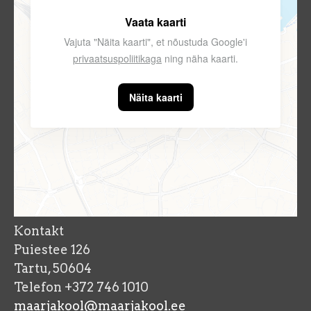
Vaata kaarti
Vajuta "Näita kaarti", et nõustuda Google'i
privaatsuspoliitikaga
ning näha kaarti.
Näita kaarti
Kontakt
Puiestee 126
Tartu, 50604
Telefon +372 746 1010
maarjakool@maarjakool.ee