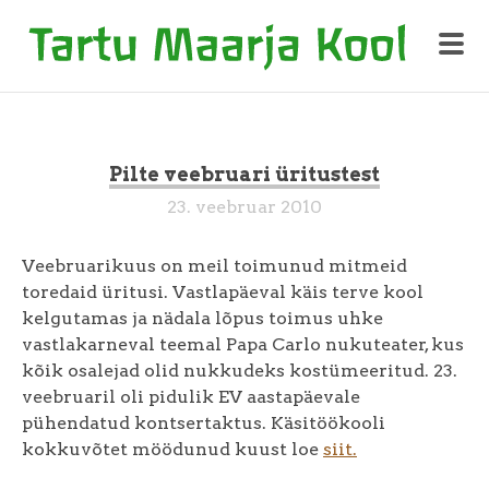
Pilte veebruari üritustest
23. veebruar 2010
Veebruarikuus on meil toimunud mitmeid
toredaid üritusi. Vastlapäeval käis terve kool
kelgutamas ja nädala lõpus toimus uhke
vastlakarneval teemal Papa Carlo nukuteater, kus
kõik osalejad olid nukkudeks kostümeeritud. 23.
veebruaril oli pidulik EV aastapäevale
pühendatud kontsertaktus. Käsitöökooli
kokkuvõtet möödunud kuust loe
siit.