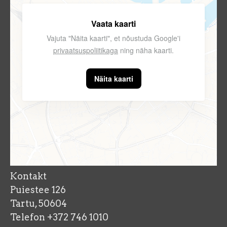
Vaata kaarti
Vajuta "Näita kaarti", et nõustuda Google'i
privaatsuspoliitikaga
ning näha kaarti.
Näita kaarti
Kontakt
Puiestee 126
Tartu, 50604
Telefon +372 746 1010