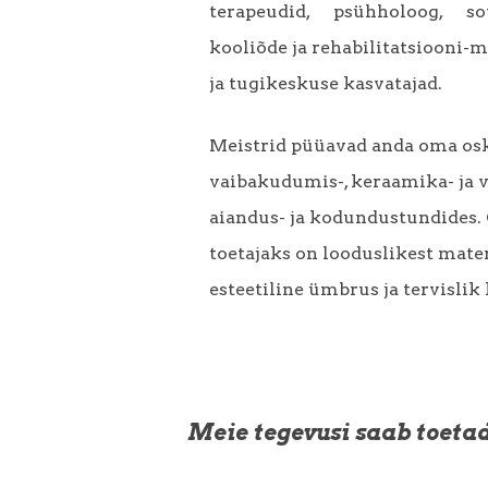
terapeudid, psühholoog, sots
kooliõde ja rehabilitatsiooni
ja tugikeskuse kasvatajad.
Meistrid püüavad anda oma osk
vaibakudumis-, keraamika- ja v
aiandus- ja kodundustundides. 
toetajaks on looduslikest mater
esteetiline ümbrus ja tervislik 
Meie tegevusi saab toeta