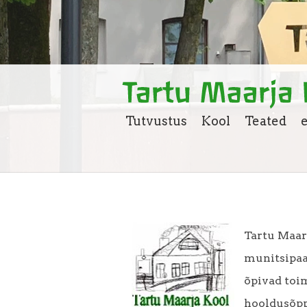
Tutvustus
Kool
Teated
Tartu Maar
munitsipaa
õpivad
toi
hooldusõpp