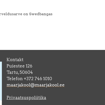
arveldusarve on Swedbangas
Kontakt
Puiestee 126
Tartu, 50604
Telefon +372 746 1010
maarjakool@maarjakool.ee
Privaatsuspoliitika