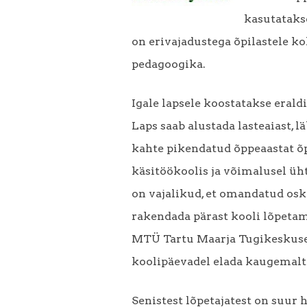
kasutataks
on erivajadustega õpilastele k
pedagoogika.
Igale lapsele koostatakse erald
Laps saab alustada lasteaiast, l
kahte pikendatud õppeaastat 
käsitöökoolis ja võimalusel üht
on vajalikud, et omandatud osk
rakendada pärast kooli lõpetam
MTÜ Tartu Maarja Tugikeskuse
koolipäevadel elada kaugemalt 
Senistest lõpetajatest on suur