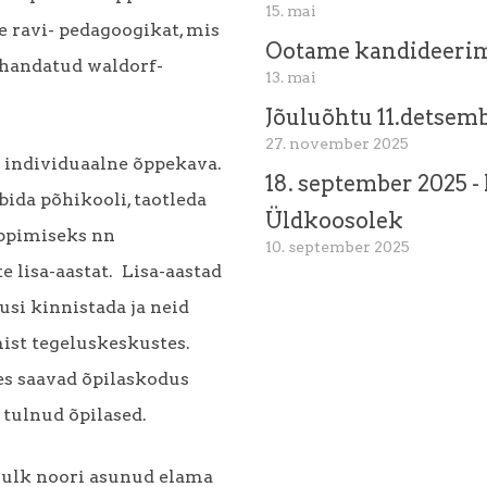
15. mai
e ravi- pedagoogikat,
mis
Ootame kandideeri
ohandatud waldorf-
13. mai
Jõuluõhtu 11.detsem
27. november 2025
i individuaalne õppekava.
18. september 2025 
äbida põhikooli, taotleda
Üldkoosolek
õppimiseks nn
10. september 2025
e lisa-aastat. Lisa-aastad
usi kinnistada ja neid
ist tegeluskeskustes.
s saavad õpilaskodus
tulnud õpilased.
 hulk noori asunud elama