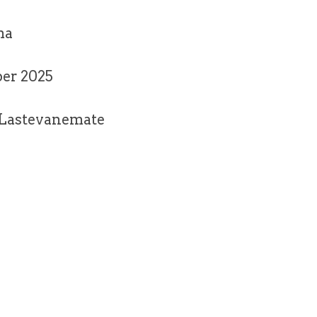
ma
ber 2025
- Lastevanemate