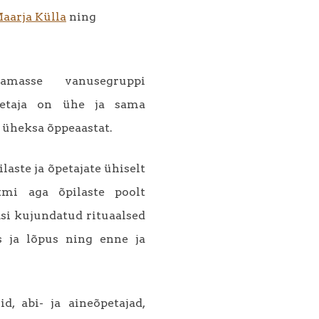
aarja Külla
ning
amasse vanusegruppi
õpetaja on ühe ja sama
 üheksa õppeaastat.
laste ja õpetajate ühiselt
tmi aga õpilaste poolt
si kujundatud rituaalsed
s ja lõpus ning enne ja
d, abi- ja aineõpetajad,