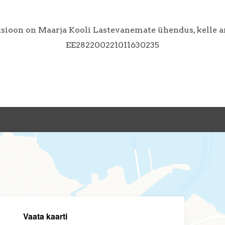
tsioon on Maarja Kooli Lastevanemate ühendus, kelle 
EE282200221011630235
Vaata kaarti