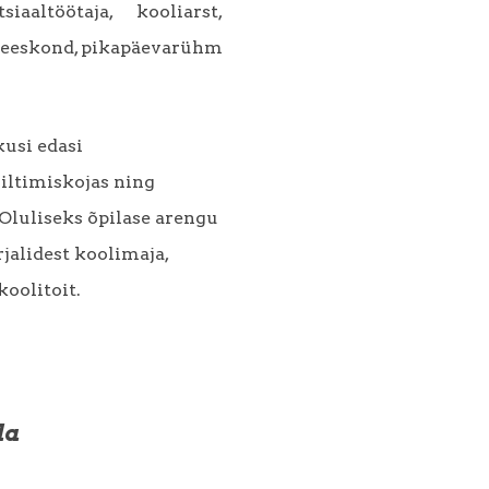
iaaltöötaja, kooliarst,
-meeskond, pikapäevarühm
usi edasi
iltimiskojas ning
Oluliseks õpilase arengu
jalidest koolimaja,
koolitoit.
da