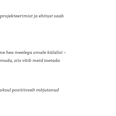
rojekteerimist ja ehitust saab
ume hea meelega omale külalisi –
oimuda, siis võib meid toetada
oksul positiivselt mõjutanud