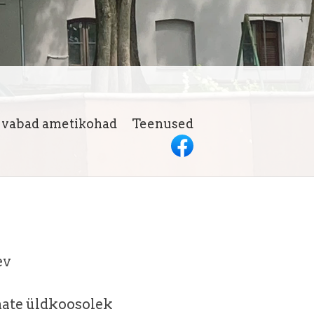
h vabad ametikohad
Teenused
ev
mate üldkoosolek