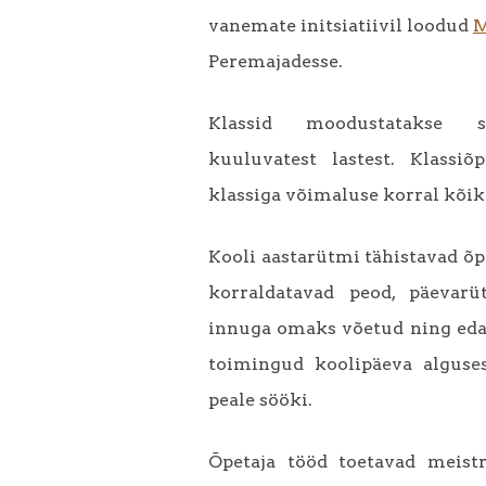
vanemate initsiatiivil loodud
M
Peremajadesse.
Klassid moodustatakse s
kuuluvatest lastest. Klassi
klassiga võimaluse korral kõik
Kooli aastarütmi tähistavad õpi
korraldatavad peod, päevarü
innuga omaks võetud ning eda
toimingud koolipäeva alguse
peale sööki.
Õpetaja tööd toetavad meistri