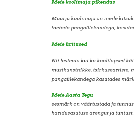
Meie koolimaja pikendus
Maarja koolimaja on meile kitsaks
toetada pangaülekandega, kasut
Meie üritused
Nii lasteaia kui ka koolilapsed k
mustkunstnikke, tsirkuseartiste, m
pangaülekandega kasutades mär
Meie Aasta Tegu
eesmärk on väärtustada ja tunnust
haridusasutuse arengut ja tuntu