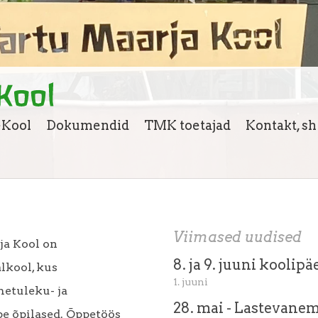
eKool
Dokumendid
TMK toetajad
Kontakt, s
Viimased uudised
ja Kool on
8. ja 9. juuni koolipä
lkool, kus
1. juuni
metuleku- ja
28. mai - Lastevane
e õpilased. Õppetöös