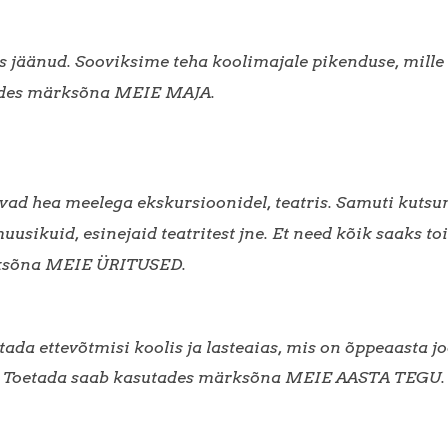
 jäänud. Sooviksime teha koolimajale pikenduse, mille p
ades märksõna MEIE MAJA.
äivad hea meelega ekskursioonidel, teatris. Samuti kuts
uusikuid, esinejaid teatritest jne. Et need kõik saaks t
ksõna MEIE ÜRITUSED.
ada ettevõtmisi koolis ja lasteaias, mis on õppeaasta jo
st. Toetada saab kasutades märksõna MEIE AASTA TEGU.