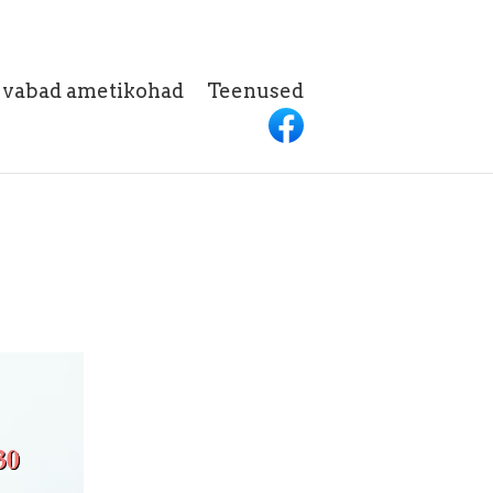
h vabad ametikohad
Teenused