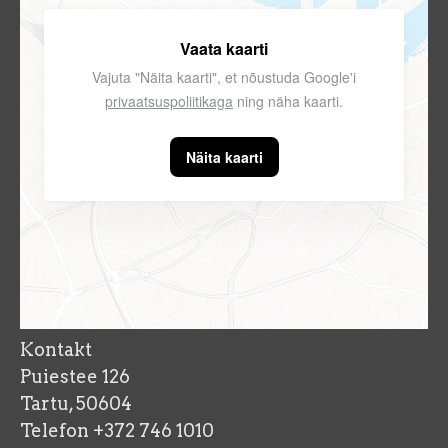
Vaata kaarti
Vajuta "Näita kaarti", et nõustuda Google'i
privaatsuspoliitikaga
ning näha kaarti.
Näita kaarti
Kontakt
Puiestee 126
Tartu, 50604
Telefon +372 746 1010