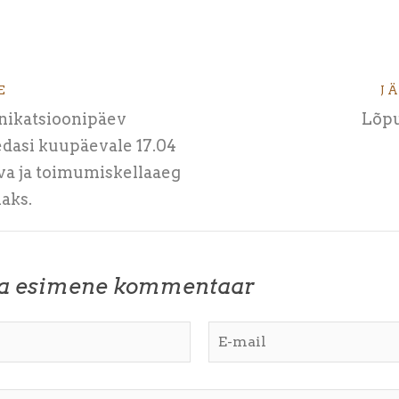
E
J
ikatsioonipäev
Lõp
dasi kuupäevale 17.04
va ja toimumiskellaaeg
aks.
ta esimene kommentaar