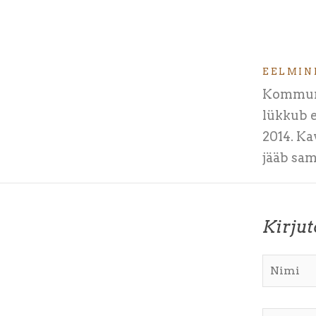
EELMIN
Kommun
lükkub e
2014. Ka
jääb sam
Kirju