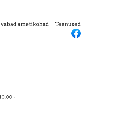
h vabad ametikohad
Teenused
10.00 -