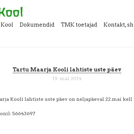
eKool
Dokumendid
TMK toetajad
Kontakt, s
Tartu Maarja Kooli lahtiste uste päev
19. mai 2014
rja Kooli lahtiste uste päev on neljapäeval 22.mai kell 
fonil: 56643697