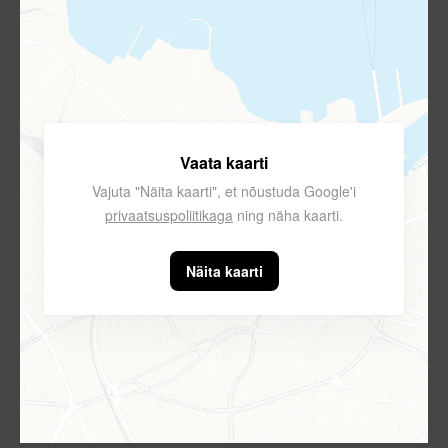
Vaata kaarti
Vajuta "Näita kaarti", et nõustuda Google'i
privaatsuspoliitikaga
ning näha kaarti.
Näita kaarti