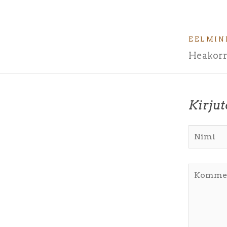
EELMIN
Heakorr
Kirju