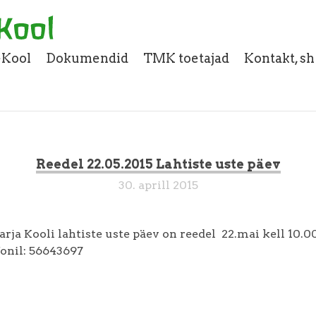
eKool
Dokumendid
TMK toetajad
Kontakt, s
Reedel 22.05.2015 Lahtiste uste päev
30. aprill 2015
rja Kooli lahtiste uste päev on reedel 22.mai kell 10.00
fonil: 56643697