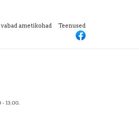
h vabad ametikohad
Teenused
 - 13.00.