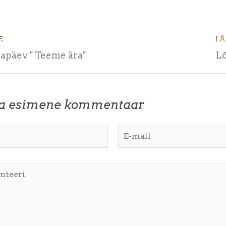
E
J
apäev " Teeme ära"
L
ta esimene kommentaar