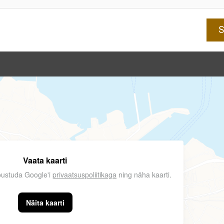
Vaata kaarti
nõustuda Google'i
privaatsuspoliitikaga
ning näha kaarti.
Näita kaarti