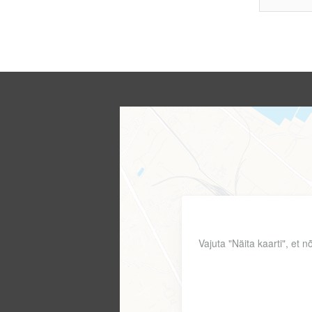
Vajuta "Näita kaarti", et 