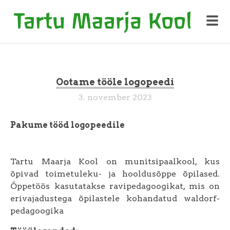
Ootame tööle logopeedi
3. november 2023
Pakume tööd logopeedile
Tartu Maarja Kool on munitsipaalkool, kus
õpivad toimetuleku- ja hooldusõppe õpilased.
Õppetöös kasutatakse ravipedagoogikat, mis on
erivajadustega õpilastele kohandatud waldorf-
pedagoogika