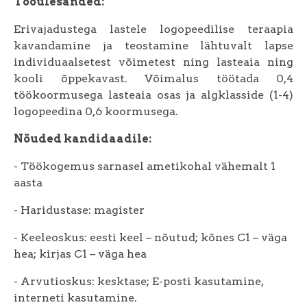
Tööülesanded:
Erivajadustega lastele logopeedilise teraapia
kavandamine ja teostamine lähtuvalt lapse
individuaalsetest võimetest ning lasteaia ning
kooli õppekavast. Võimalus töötada 0,4
töökoormusega lasteaia osas ja algklasside (1-4)
logopeedina 0,6 koormusega.
Nõuded kandidaadile:
-
Töökogemus sarnasel ametikohal vähemalt 1
aasta
- Haridustase: magister
- Keeleoskus: eesti keel – nõutud; kõnes C1 – väga
hea; kirjas C1 – väga hea
- Arvutioskus: kesktase; E-posti kasutamine,
interneti kasutamine.