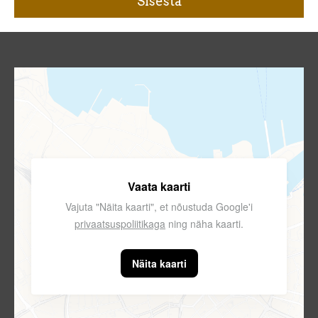
Vaata kaarti
Vajuta "Näita kaarti", et nõustuda Google'i
privaatsuspoliitikaga
ning näha kaarti.
Näita kaarti