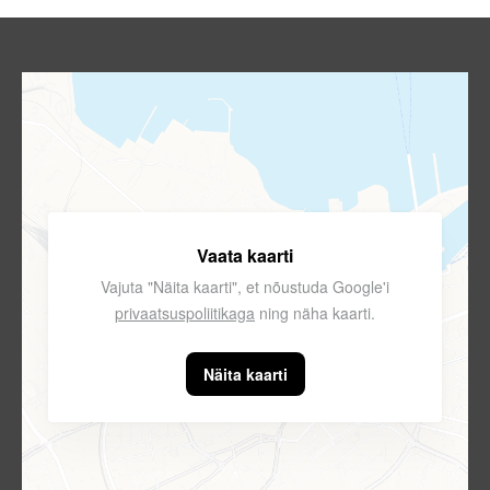
Vaata kaarti
Vajuta "Näita kaarti", et nõustuda Google'i
privaatsuspoliitikaga
ning näha kaarti.
Näita kaarti