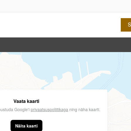
Vaata kaarti
nõustuda Google'i
privaatsuspoliitikaga
ning näha kaarti.
Näita kaarti