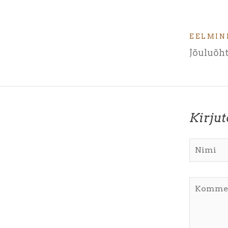
EELMIN
Jõuluõht
Kirju