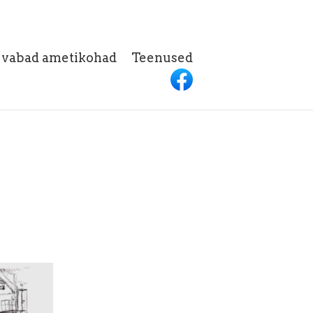
h vabad ametikohad
Teenused