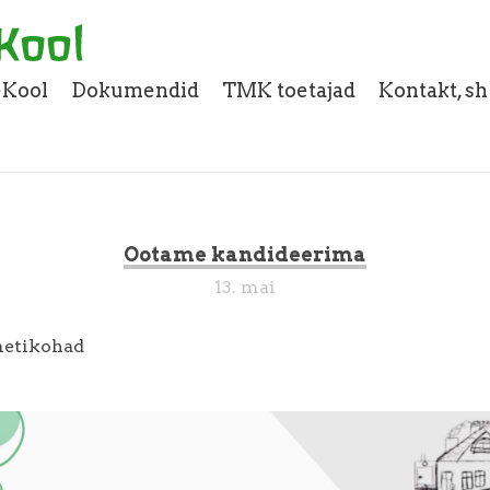
eKool
Dokumendid
TMK toetajad
Kontakt, s
Ootame kandideerima
13. mai
metikohad