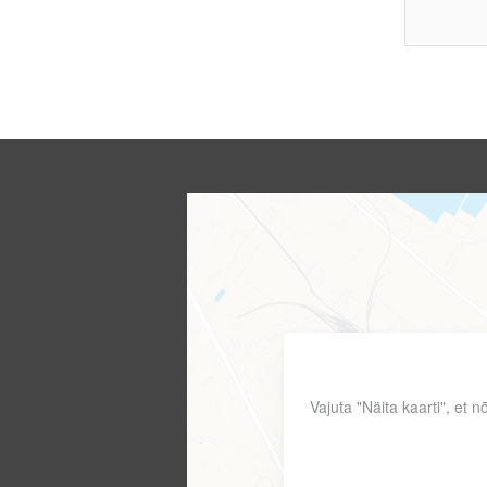
Vajuta "Näita kaarti", et 