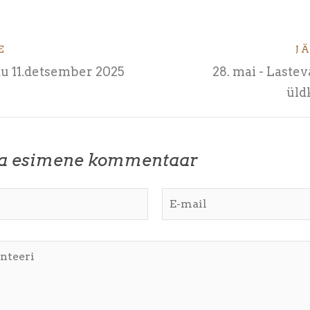
E
J
u 11.detsember 2025
28. mai - Last
üld
ta esimene kommentaar