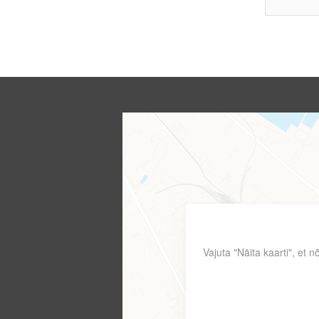
Vajuta "Näita kaarti", et 