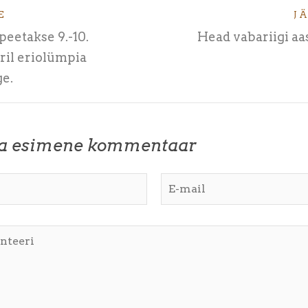
E
J
peetakse 9.-10.
Head vabariigi a
ril eriolümpia
e.
ta esimene kommentaar