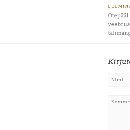
EELMIN
Otepääl 
veebrua
talimäng
Kirju