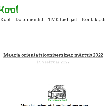
eKool
Dokumendid
TMK toetajad
Kontakt, s
Maarja orientatsiooniseminar märtsis 2022
17. veebruar 2022