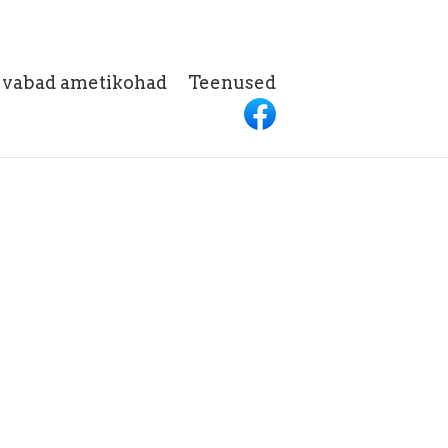
h vabad ametikohad
Teenused