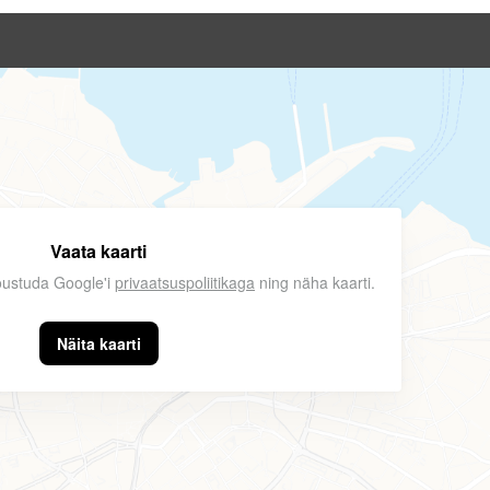
Vaata kaarti
nõustuda Google'i
privaatsuspoliitikaga
ning näha kaarti.
Näita kaarti