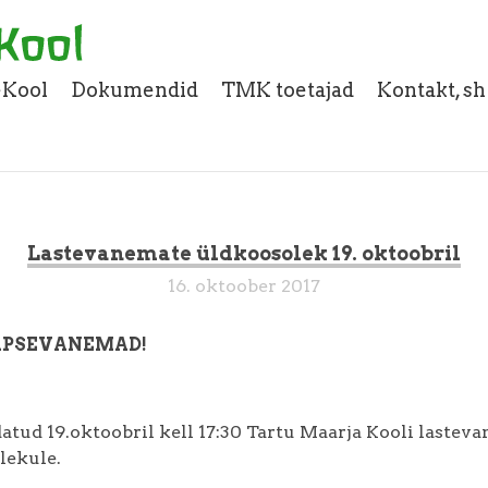
eKool
Dokumendid
TMK toetajad
Kontakt, s
Lastevanemate üldkoosolek 19. oktoobril
16. oktoober 2017
APSEVANEMAD!
atud 19.oktoobril kell 17:30 Tartu Maarja Kooli lastev
lekule.