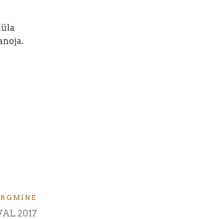
Küla
anoja.
ÄRGMINE
VAL 2017