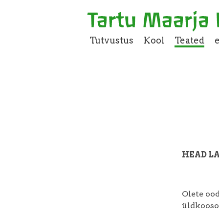
Tutvustus
Kool
Teated
HEAD L
Olete ood
üldkooso