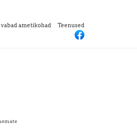
h vabad ametikohad
Teenused
anemate