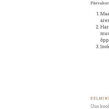
Päevakor
Maa
are
Har
muu
õpp
Joo
EELMIN
Uus kool