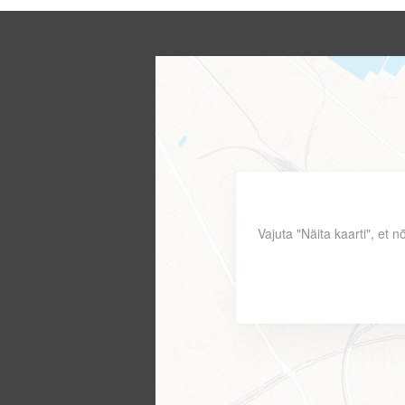
Vajuta "Näita kaarti", et 