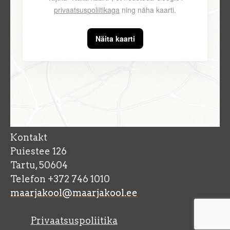
privaatsuspoliitikaga
ning näha kaarti.
Näita kaarti
Kontakt
Puiestee 126
Tartu, 50604
Telefon +372 746 1010
maarjakool@maarjakool.ee
Privaatsuspoliitika