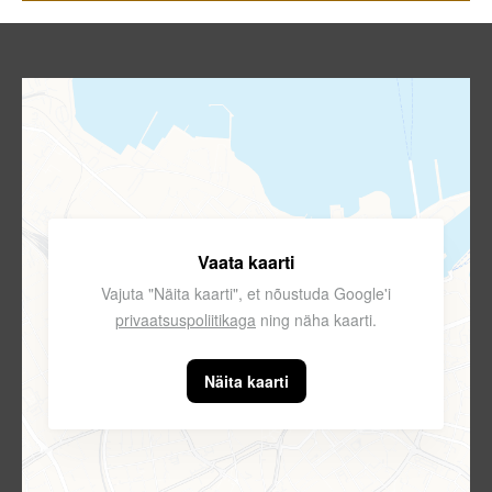
Vaata kaarti
Vajuta "Näita kaarti", et nõustuda Google'i
privaatsuspoliitikaga
ning näha kaarti.
Näita kaarti