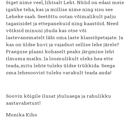
õiget nime veel, lihtsalt Leht. Nüüd on edasi meie
igaühe teha, kas ja millise nime ning sisu see
Leheke saab. Seetõttu ootan võimalikult palju
tagasisidet ja ettepanekuid ning kaastöid. Need
võiksid minuni jõuda kas otse või
lastevanematelt läbi oma laste klassiõpetajate. Ja
kas on üldse huvi ja vajadust sellise lehe järele?
Praeguse plaani kohaselt peaks järgmine leht
ilmuma maiks. Ja loomulikult oleks hea ette
teada, mitu lehte tuleks üldse trükkida. Seega
oma lehesoovist tuleks varakult teada anda!
Soovin kõigile ilusat jõuluaega ja rahulikku
aastavahetust!
Monika Kiho