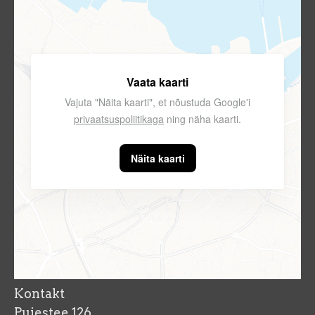
Vaata kaarti
Vajuta "Näita kaarti", et nõustuda Google'i
privaatsuspoliitikaga
ning näha kaarti.
Näita kaarti
Kontakt
Puiestee 126