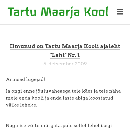
Ilmunud on Tartu Maarja Kooli ajaleht
"Leht" Nr. 1
5. detsember 2009
Armsad lugejad!
Ja ongi enne jõuluvaheaega teie käes ja teie näha
meie enda kooli ja enda laste abiga koostatud
väike leheke.
Nagu ise võite märgata, pole sellel lehel isegi