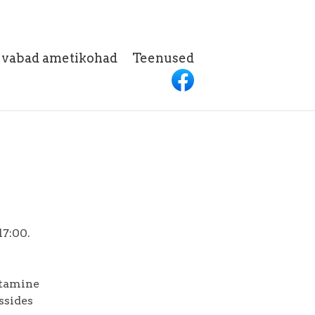
h vabad ametikohad
Teenused
17:00.
itamine
ssides