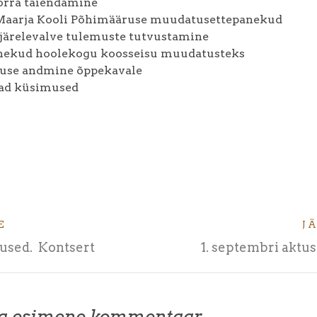
orra täiendamine
 Maarja Kooli Põhimääruse muudatusettepanekud
sjärelevalve tulemuste tutvustamine
anekud hoolekogu koosseisu muudatusteks
use andmine õppekavale
vad küsimused
E
J
used. Kontsert
1. septembri aktus 
ta esimene kommentaar