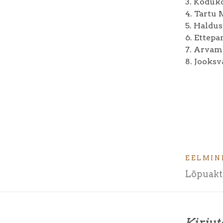
3. Koduk
4. Tartu
5. Haldu
6. Ettep
7. Arvam
8. Jooks
EELMIN
Lõpuakt
Kirju