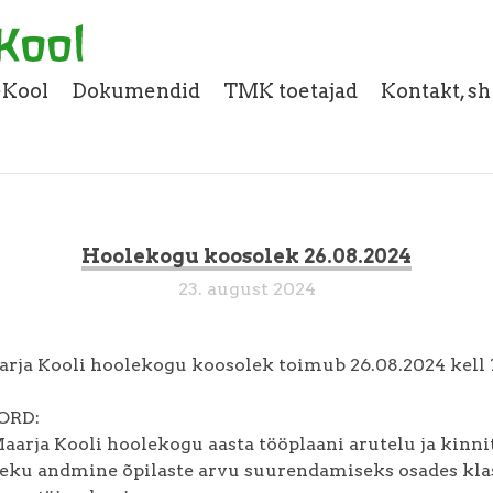
eKool
Dokumendid
TMK toetajad
Kontakt, s
Hoolekogu koosolek 26.08.2024
23. august 2024
arja Kooli hoolekogu koosolek toimub 26.08.2024 kell 
ORD:
Maarja Kooli hoolekogu aasta tööplaani arutelu ja kinn
leku andmine õpilaste arvu suurendamiseks osades kla