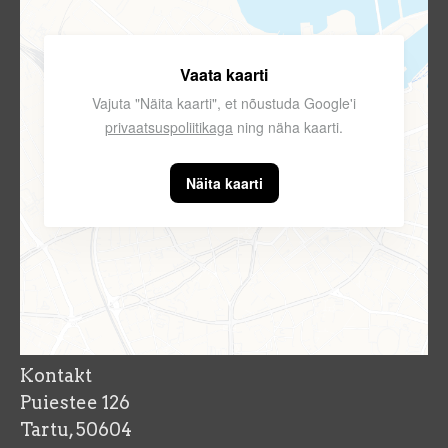
Vaata kaarti
Vajuta "Näita kaarti", et nõustuda Google'i
privaatsuspoliitikaga
ning näha kaarti.
Näita kaarti
Kontakt
Puiestee 126
Tartu, 50604