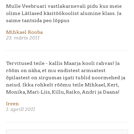
Mulle Veebruari vastlakarnevali pidu kus meie
olime Lätlased käsitöökoolist alumine klass. Ja
saime tantsida peo lõppus
Mihkael Rooba
23. märts 2011
Tervitused teile - kallis Maarja kooli rahvas! Ja
rõõm on näha, et mu endistest armsatest
õpilastest on sirgumas igati tublid noormehed ja
neiud. Ikka rohkelt rõõmu teile Mihkael, Kert,
Monika, Mari-Liis, Killu, Raiko, Andri ja Daana!
Ireen
1. aprill 2011