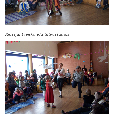
Reisijuht teekonda tutvustamas