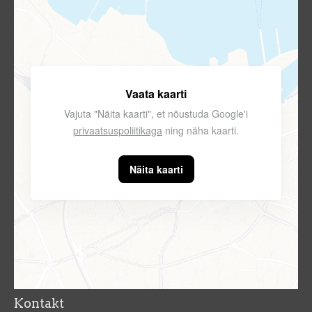
Vaata kaarti
Vajuta "Näita kaarti", et nõustuda Google'i
privaatsuspoliitikaga
ning näha kaarti.
Näita kaarti
Kontakt