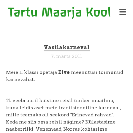
Vastlakarneval
7. märts 2011
Meie II klassi õpetaja
Elve
meenutusi toimunud
karnevalist.
11. veebruaril käisime reisil ümber maailma,
kuna leidis aset meie traditsiooniline karneval,
mille teemaks oli seekord "Erinevad rahvad".
Keda me siis oma reisil nägime? Külastasime
naaberriiki Venemaad, Norras kohtasime