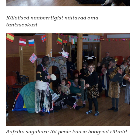
Külalised naaberriigist näitavad oma
tantsuoskusi
Aafrika suguharu tõi peole kaasa hoogsad rütmid