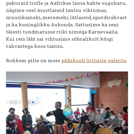
pahuraid trolle ja Aafrikas lausa kahte suguharu,
nägime veel mustlaseid tantsu vihtumas,
muusikamehi, meremehi, lätlaseid, spordirahvast
ja ka kuninglikku õukonda. Sattusime ka seni
täiesti tundmatusse riiki nimega Karnevaalia.
Kui reis läbi sai vihtusime sõbralikult kõigi
rahvastega koos tantsu.
Rohkem pilte on meie
põhikooli ürituste galeriis
.