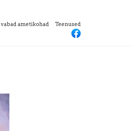
h vabad ametikohad
Teenused