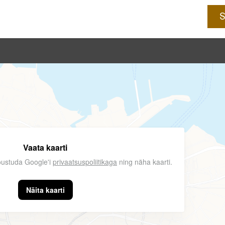
Vaata kaarti
nõustuda Google'i
privaatsuspoliitikaga
ning näha kaarti.
Näita kaarti