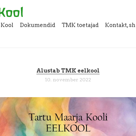
eKool
Dokumendid
TMK toetajad
Kontakt, s
Alustab TMK eelkool
10. november 2022