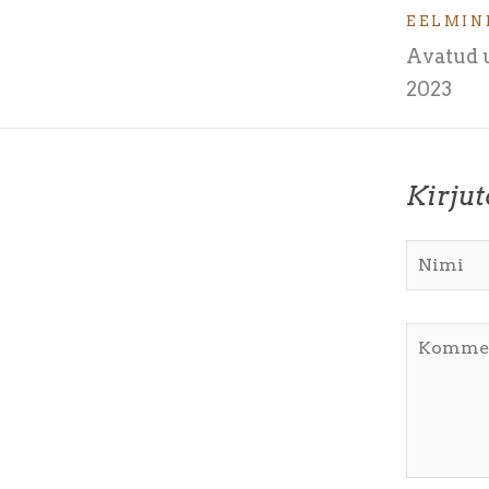
EELMIN
Avatud u
2023
Kirju