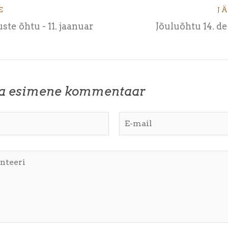
E
J
ste õhtu - 11. jaanuar
Jõuluõhtu 14. 
ta esimene kommentaar