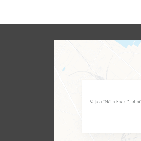
Vajuta "Näita kaarti", et 