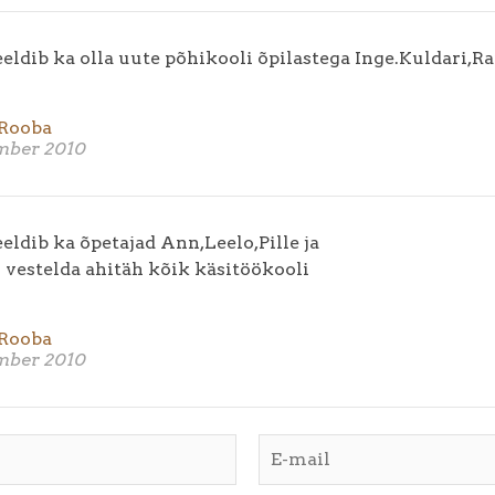
ldib ka olla uute põhikooli õpilastega Inge.Kuldari,Rai
Rooba
ember 2010
ldib ka õpetajad Ann,Leelo,Pille ja
 vestelda ahitäh kõik käsitöökooli
Rooba
ember 2010