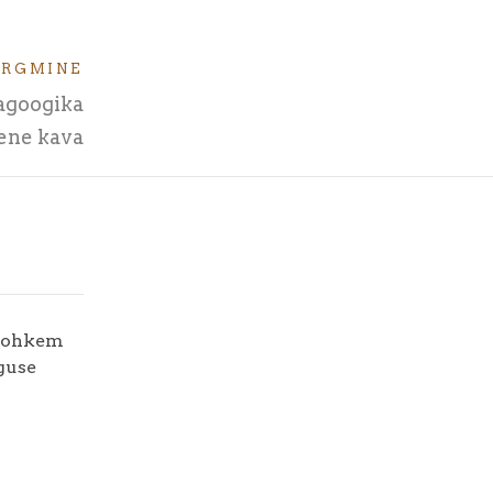
ÄRGMINE
agoogika
ene kava
 rohkem
guse