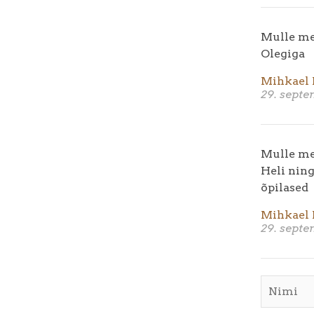
Mulle mee
Olegiga
Mihkael 
29. sept
Mulle mee
Heli ning
õpilased
Mihkael 
29. sept