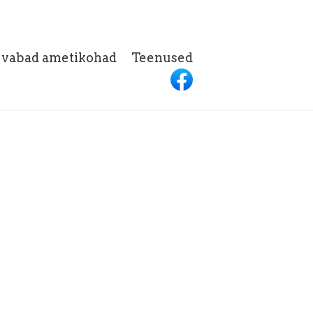
h vabad ametikohad
Teenused