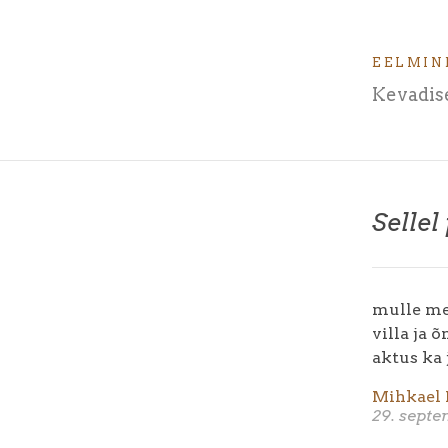
EELMIN
Kevadise
Sellel
mulle me
villa ja 
aktus ka 
Mihkael 
29. sept