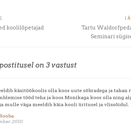
E
J
d koolilõpetajad
Tartu Waldorfped
Seminari sügis
 postitusel on 3 vastust
eldib käsitöökoolis olla koos uute sõbradega ja tahan
õmblemise tööd teha ja koos Monikaga koos olla ning al
ja mulle väga meeldib käia kooli üritusel ja vlissõidul.
Rooba
ember 2010