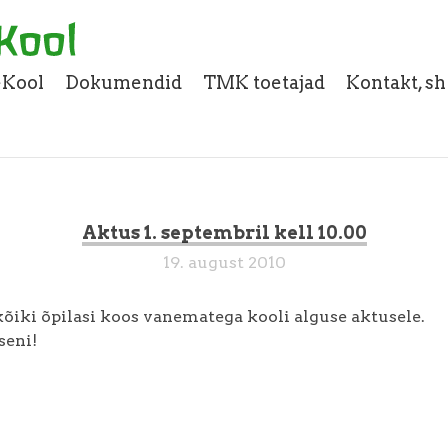
eKool
Dokumendid
TMK toetajad
Kontakt, s
Aktus 1. septembril kell 10.00
19. august 2010
õiki õpilasi koos vanematega kooli alguse aktusele.
eni!