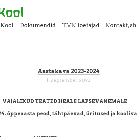
eKool
Dokumendid
TMK toetajad
Kontakt, s
Aastakava 2023-2024
1. september 2023
VAJALIKUD TEATED HEALE LAPSEVANEMALE
4. õppeaasta peod, tähtpäevad, üritused ja kooliv