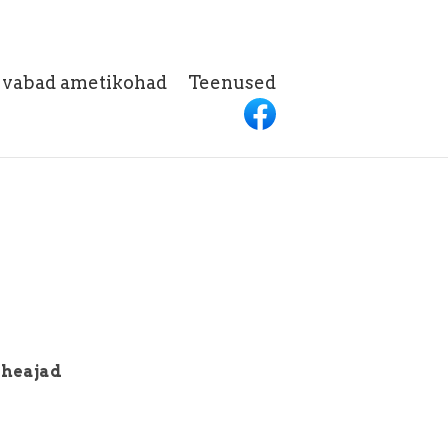
h vabad ametikohad
Teenused
aheajad