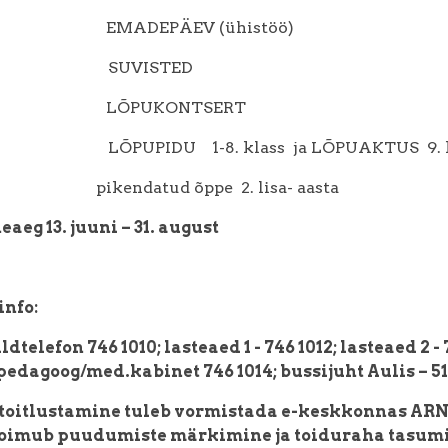
ai EMADEPÄEV (ühistöö)
mai SUVISTED
uuni LÕPUKONTSERT
ni LÕPUPIDU 1-8. klass ja LÕPUAKTUS 9. kl
datud õppe 2. lisa- aasta
aeg 13. juuni – 31. august
info:
üldtelefon 746 1010; lasteaed 1 - 746 1012; lasteaed 2 - 
pedagoog/med.kabinet 746 1014; bussijuht Aulis – 51
 toitlustamine tuleb vormistada e-keskkonnas ARN
toimub puudumiste märkimine ja toiduraha tasumi