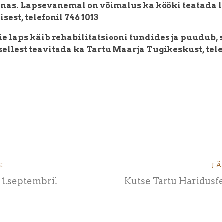
nas. Lapsevanemal on võimalus ka kööki teatada 
est, telefonil 746 1013
eie laps käib rehabilitatsiooni tundides ja puudub, 
ellest teavitada ka Tartu Maarja Tugikeskust, tele
E
J
 1.septembril
Kutse Tartu Haridusfe