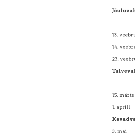
Jõuluvah
13. v
14. v
23. v
Talvevah
15. 
1. a
Kevadvah
3. mai